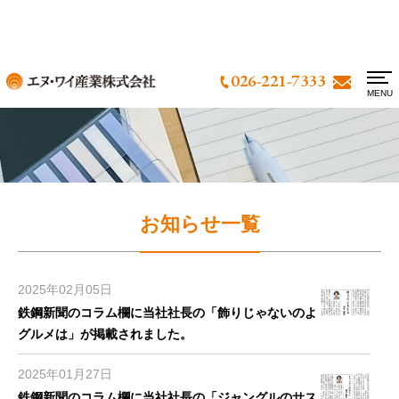
026-221-7333
MENU
お問い合わせ
新着情報
アクセス
製品事例
お知らせ一覧
設備情報
2025年02月05日
会社概要
鉄鋼新聞のコラム欄に当社社長の「飾りじゃないのよ
グルメは」が掲載されました。
よくあるご質問
2025年01月27日
採用情報
鉄鋼新聞のコラム欄に当社社長の「ジャングルのサス