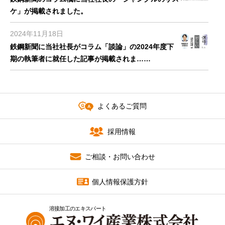
ケ」が掲載されました。
新着情報
2024年11月18日
お問い合わせ
鉄鋼新聞に当社社長がコラム「談論」の2024年度下
期の執筆者に就任した記事が掲載されま……
個人情報保護方針
2024年10月23日
サイトマップ
鉄鋼新聞（市況展望）: 当社岡部耕喜社長のインタビ
よくあるご質問
ュー記事が掲載されました。
2024年08月26日
採用情報
日刊工業新聞にエヌ・ワイ産業及び東成GTEXのM&A
に関する記事が掲載されま……
ご相談・お問い合わせ
2024年05月15日
個人情報保護方針
鉄鋼新聞に当社社長が東京鋼管会の会長に就任した記
事が掲載されました。
溶接加工のエキスパート
2024年05月15日