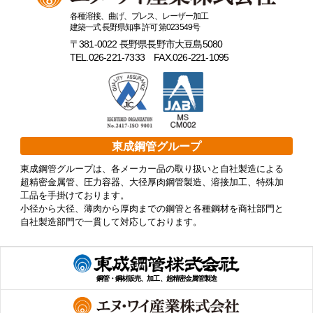
各種溶接、曲げ、プレス、レーザー加工
日刊産業新聞に当社社長が東京鋼管会の会長に就任し
建築一式 長野県知事 許可 第023549号
た記事が掲載されました。
〒381-0022 長野県長野市大豆島5080
TEL.026-221-7333 FAX.026-221-1095
2023年10月03日
鉄鋼新聞に当社の営業本部を新設 本社と地方3拠点
を統括の記事が掲載されました。
2023年08月16日
東成鋼管グループ
鉄鋼新聞（市況展望）: 当社岡部耕喜社長のインタビ
ュー記事が掲載されました。
東成鋼管グループは、各メーカー品の取り扱いと自社製造による
超精密金属管、圧力容器、大径厚肉鋼管製造、溶接加工、特殊加
工品を手掛けております。
2023年08月09日
小径から大径、薄肉から厚肉までの鋼管と各種鋼材を商社部門と
日刊工業新聞に当社の記事が掲載されました。
自社製造部門で一貫して対応しております。
鋼管・鋼材販売、加工、超精密金属管製造
« 前へ
1
2
3
次へ »